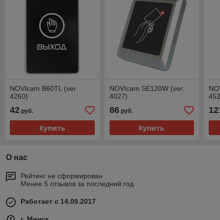
NOVIcam B60TL (ver.
NOVIcam SE120W (ver.
NO
4260)
4027)
452
42
86
12
руб.
руб.
Купить
Купить
О нас
Рейтинг не сформирован
Менее 5 отзывов за последний год
Работает с 14.09.2017
г. Минск