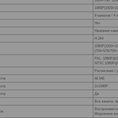
1024×768, 128
1080P(1920×10
9 каналов / 4 
Нет
Название каме
H.264
1080P(1920×10
(704×576/704×
PAL :1080P@2
NTSC:1080P@2
Расписание / 
оток
46 МБ
отр
2х1080Р
отр
Да
Все каналы, в
Воспроизвести
ра
Медленное во