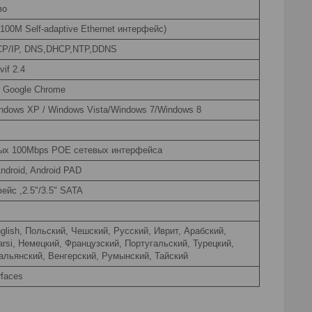
во
100M Self-adaptive Ethernet интерфейс)
TCP/IP, DNS,DHCP,NTP,DDNS
if 2.4
x, Google Chrome
dows XP / Windows Vista/Windows 7/Windows 8
мых 100Mbps POE сетевых интерфейса
Android, Android PAD
ейс ,2.5"/3.5" SATA
nglish, Польский, Чешский, Русский, Иврит, Арабский,
arsi, Немецкий, Французский, Португальский, Турецкий,
альянский, Венгерский, Румынский, Тайский
rfaces