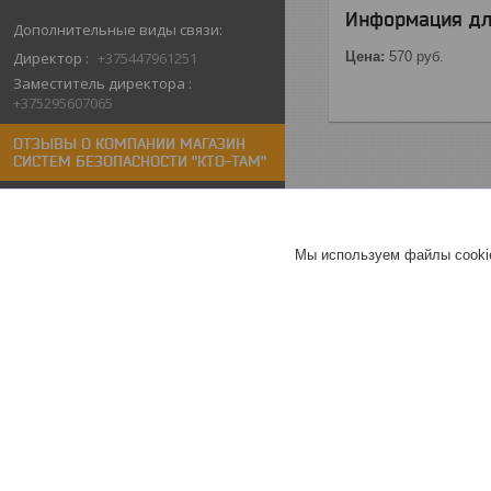
Информация дл
Директор
+375447961251
Цена:
570
руб.
Заместитель директора
+375295607065
ОТЗЫВЫ О КОМПАНИИ МАГАЗИН
СИСТЕМ БЕЗОПАСНОСТИ "КТО-ТАМ"
10.02.2026
Алёна
Мы используем файлы cookie
Отлично
Спасибо компании за быструю
помощь в покупке. Неожиданно
сломался видеодомофон у
родителей.Быстро
проконсультировали , забрали
самовывозом. Спасибо.
Видеодомофон Arsenal Грация
Pro FHD (черный)