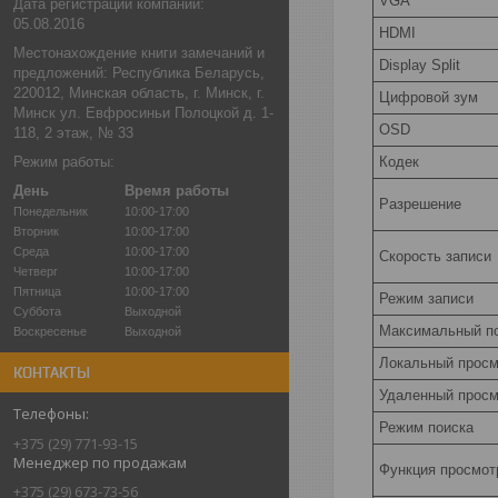
VGA
Дата регистрации компании:
05.08.2016
HDMI
Местонахождение книги замечаний и
Display Split
предложений: Республика Беларусь,
220012, Минская область, г. Минск, г.
Цифровой зум
Минск ул. Евфросиньи Полоцкой д. 1-
OSD
118, 2 этаж, № 33
Режим работы:
Кодек
День
Время работы
Разрешение
Понедельник
10:00-17:00
Вторник
10:00-17:00
Среда
10:00-17:00
Скорость записи
Четверг
10:00-17:00
Пятница
10:00-17:00
Режим записи
Суббота
Выходной
Максимальный п
Воскресенье
Выходной
Локальный просм
КОНТАКТЫ
Удаленный просм
Режим поиска
+375 (29) 771-93-15
Менеджер по продажам
Функция просмот
+375 (29) 673-73-56