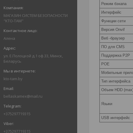
Режим бэкапа
Интерфейс
МАГАЗИН СИСТЕМ БЕЗОПАСНОСТИ
"КТО-ТАМ"
Функции сети
Версия Onvif
Алена
Веб -браузер
ПО для CMS
ул. Е.Полоцкой д.1 оф.33, Минск,
Поддержка P2P
Беларусь
РОЕ
Мобильные прил
kto-tam.by
Тип интерфейса
Объем HDD (max
bellaskamex@mail.ru
Языки
+375297719315
USB интерфейс
+375297719315