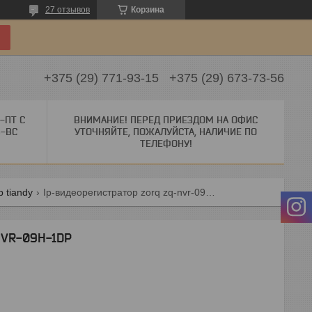
27 отзывов
Корзина
+375 (29) 771-93-15
+375 (29) 673-73-56
-ПТ С
ВНИМАНИЕ! ПЕРЕД ПРИЕЗДОМ НА ОФИС
Б-ВС
УТОЧНЯЙТЕ, ПОЖАЛУЙСТА, НАЛИЧИЕ ПО
ТЕЛЕФОНУ!
 tiandy
Ip-видеорегистратор zorq zq-nvr-09h-1dp
NVR-09H-1DP