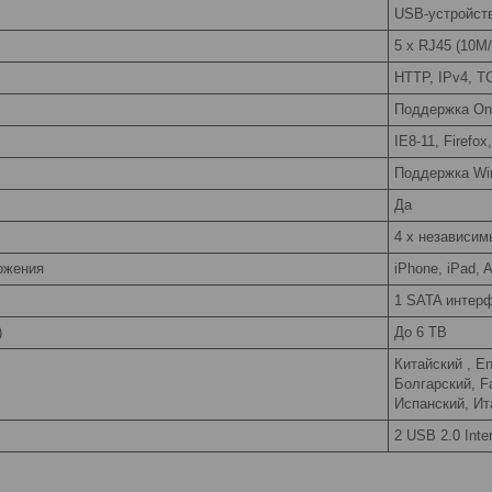
USB-устройст
5 x RJ45 (10M/
HTTP, IPv4, 
Поддержка Onv
IE8-11, Firefo
Поддержка Win
Да
4 x независи
ожения
iPhone, iPad, 
1 SATA интерф
)
До 6 TB
Китайский , E
Болгарский, F
Испанский, Ит
2 USB 2.0 Inte