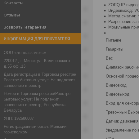
Контакты
ZORQ IP видеор
Видеовыход: V
Отзывы
Метод сжатия: 
Разрешение зап
Возвраты и гарантия
Мобильные прил
ИНФОРМАЦИЯ ДЛЯ ПОКУПАТЕЛЯ
Питание
Габариты
ООО «Белласкамекс»
Вес
220012 , г. Минск ул. Калиновского
д.55 оф .13
Диапазон рабочи
Дата регистрации в Торговом реестре/
Основной процес
Реестре бытовых услуг: Не подлежит
Видеовход
занесению в реестр
Номер в Торговом реестре/Реестре
Видеовыход
бытовых услуг: Не подлежит
Вход для сенсор
занесению в реестр, Республика
Беларусь
Тревожный Выхо
УНП: 192686087
Датчик движения
Регистрационный орган: Минский
Уведомление по e
горисполком