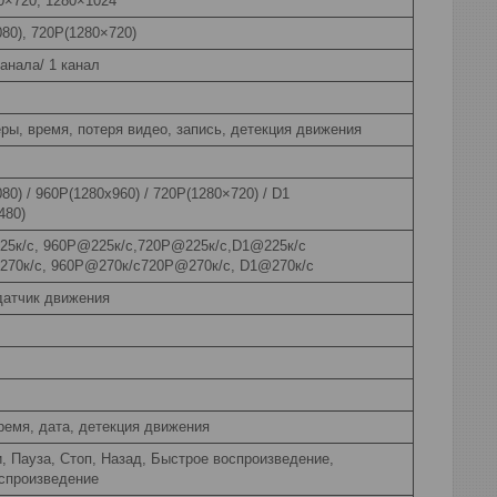
0×720, 1280×1024
80), 720P(1280×720)
канала/ 1 канал
ры, время, потеря видео, запись, детекция движения
80) / 960P(1280x960) / 720P(1280×720) / D1
480)
25к/с, 960P@225к/с,720P@225к/с,D1@225к/с
70к/с, 960P@270к/с720P@270к/с, D1@270к/с
датчик движения
ремя, дата, детекция движения
, Пауза, Стоп, Назад, Быстрое воспроизведение,
спроизведение