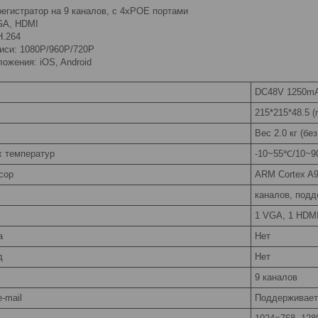
егистратор на 9 каналов, с 4xPOE портами
GA, HDMI
H.264
иси: 1080P/960P/720P
ожения: iOS, Android
DC48V 1250m
215*215*48.5 
Вес 2.0 кг (бе
х температур
-10~55℃/10~
сор
ARM Cortex A9
каналов, подд
1 VGA, 1 HDM
а
Нет
д
Нет
9 каналов
-mail
Поддерживает