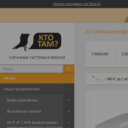
Начать продавать на Deal.by
bellaskamex@m
ГЛАВНАЯ
ТО
ОХРАННЫЕ СИСТЕМЫ В МИНСКЕ
...
Wi-fi ,ip 
Наши предложения
Видеодомофоны
Вызывные панели
Wi-Fi ,IP | AHD видеокамеры,
видеорегистраторы и прочее