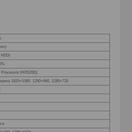
A
(mm)
з HDD)
90%
 Processor (HI3520D)
ержка 1920×1080, 1280×960, 1280×720
I
ся