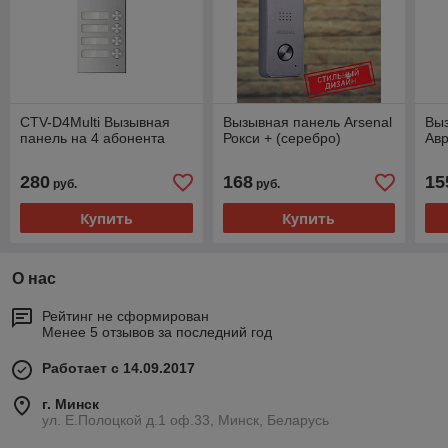
CTV-D4Multi Вызывная
Вызывная панель Arsenal
Выз
панель на 4 абонента
Рокси + (серебро)
Авр
280
168
15
руб.
руб.
Купить
Купить
О нас
Рейтинг не сформирован
Менее 5 отзывов за последний год
Работает с 14.09.2017
г. Минск
ул. Е.Полоцкой д.1 оф.33, Минск, Беларусь