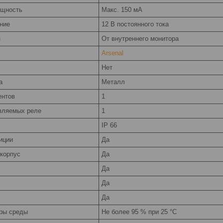
ощность
Макс. 150 мА
ние
12 В постоянного тока
я
От внутреннего монитора
Arsenal
Нет
а
Металл
ентов
1
вляемых реле
1
IP 66
иции
Да
корпус
Да
Да
Да
Да
ры среды
Не более 95 % при 25 °С