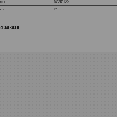
еры
40*25*120
ес)
12
я заказа