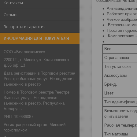
обеспечивает четкое 
Контакты
Антивандальный
Работает при э
Отзывы
Четкое изображ
Встроенные мик
Возвраты и гарантия
Простое подклю
Комплектация –
ИНФОРМАЦИЯ ДЛЯ ПОКУПАТЕЛЯ
Вес
ООО «Белласкамекс»
Страна ввоза
220012 , г. Минск ул. Калиновского
д.55 оф .13
Тип установки
Дата регистрации в Торговом реестре/
Аксессуары
Реестре бытовых услуг: Не подлежит
занесению в реестр
Бренд.
Номер в Торговом реестре/Реестре
Цвет
бытовых услуг: Не подлежит
Тип идентификац
занесению в реестр, Республика
Беларусь
Возможность под
считывателя
УНП: 192686087
Регистрационный орган: Минский
Рабочая темпера
горисполком
Тип матрицы