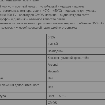
распознавание посетителей.
 корпус – прочный металл, устойчивый к ударам и взлому.
кстремальных температурах (–40°С…+50°С) – идеально для улицы.
ение 600 TVL благодаря CMOS-матрице – видно каждого гостя.
рофон и динамик – отличное качество связи.
чение – питание от монитора, минимальное энергопотребление (150 мА).
 козырек и угловой кронштейн для удобного монтажа.
0.337
КИТАЙ
Накладной
Козырек, угловой кронштейн
Arsenal
Черный
ии
Нет
ключения дополнительного
Нет
тура
-40°С~+50°С
CMOS