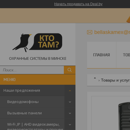
Начать продавать на Deal.by
bellaskamex@m
ГЛАВНАЯ
ТО
ОХРАННЫЕ СИСТЕМЫ В МИНСКЕ
Товары и услу
Наши предложения
Видеодомофоны
Вызывные панели
Wi-Fi ,IP | AHD видеокамеры,
видеорегистраторы и прочее