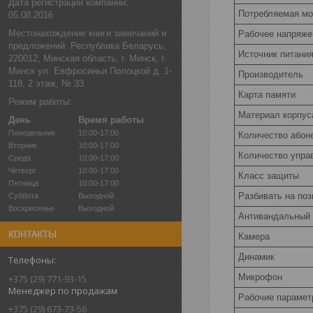
Дата регистрации компании:
Потребляемая м
05.08.2016
Местонахождение книги замечаний и
Рабочее напряже
предложений: Республика Беларусь,
Источник питани
220012, Минская область, г. Минск, г.
Минск ул. Евфросиньи Полоцкой д. 1-
Производитель
118, 2 этаж, № 33
Карта памяти
Режим работы:
Материал корпус
День
Время работы
Понедельник
10:00-17:00
Количество абон
Вторник
10:00-17:00
Количество упра
Среда
10:00-17:00
Четверг
10:00-17:00
Класс защиты
Пятница
10:00-17:00
Разбивать на поз
Суббота
Выходной
Воскресенье
Выходной
Антивандальный 
КОНТАКТЫ
Камера
Динамик
Микрофон
+375 (29) 771-93-15
Менеджер по продажам
Рабочие парамет
+375 (29) 673-73-56