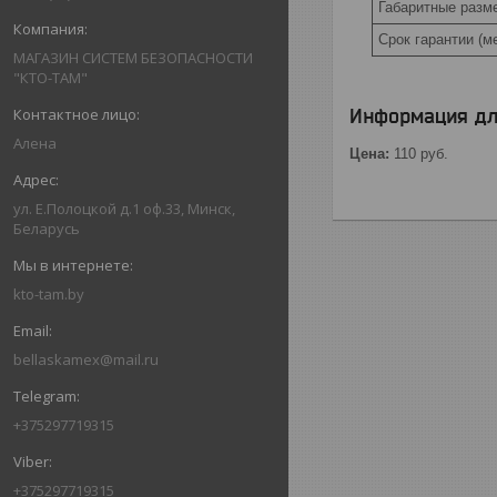
Габаритные разм
Срок гарантии (м
МАГАЗИН СИСТЕМ БЕЗОПАСНОСТИ
"КТО-ТАМ"
Информация дл
Алена
Цена:
110
руб.
ул. Е.Полоцкой д.1 оф.33, Минск,
Беларусь
kto-tam.by
bellaskamex@mail.ru
+375297719315
+375297719315