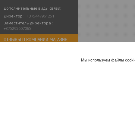
Директор
+375447961251
Заместитель директора
+375295607065
ОТЗЫВЫ О КОМПАНИИ МАГАЗИН
СИСТЕМ БЕЗОПАСНОСТИ "КТО-ТАМ"
10.02.2026
Мы используем файлы cookie
Алёна
Отлично
Спасибо компании за быструю
помощь в покупке. Неожиданно
сломался видеодомофон у
родителей.Быстро
проконсультировали , забрали
самовывозом. Спасибо.
Видеодомофон Arsenal Грация
Pro FHD (черный)