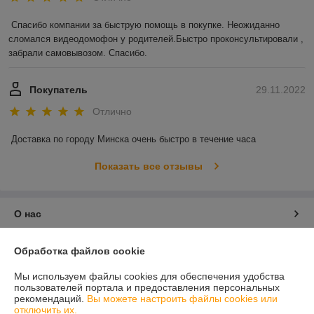
Спасибо компании за быструю помощь в покупке. Неожиданно 
сломался видеодомофон у родителей.Быстро проконсультировали , 
забрали самовывозом. Спасибо.
Покупатель
29.11.2022
Отлично
Доставка по городу Минска очень быстро в течение часа
Показать все отзывы
О нас
Контакты
Обработка файлов cookie
Мы используем файлы cookies для обеспечения удобства
Доставка и оплата
пользователей портала и предоставления персональных
рекомендаций.
Вы можете настроить файлы cookies или
отключить их.
График работы