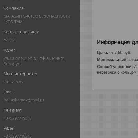
МАГАЗИН СИСТЕМ БЕЗОПАСНОСТИ
"КТО-ТАМ"
Алена
Информация дл
Цена:
от 7,50
руб.
ул. Е.Полоцкой д.1 оф.33, Минск,
Минимальный заказ
Беларусь
Способ упаковки:
Ак
веревочка с кольцом
kto-tam.by
bellaskamex@mail.ru
+375297719315
+375297719315