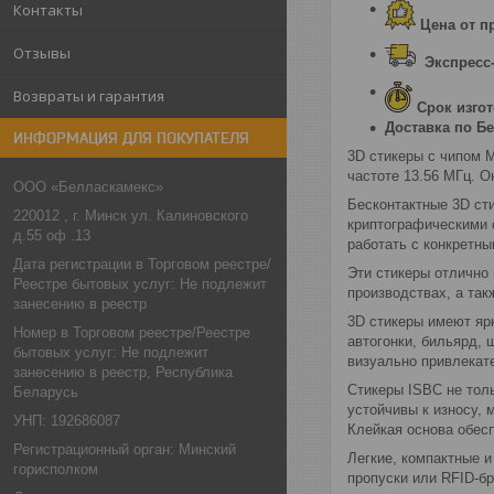
Контакты
Цена
от п
Отзывы
Экспресс
Возвраты и гарантия
Срок изго
Доставка по Б
ИНФОРМАЦИЯ ДЛЯ ПОКУПАТЕЛЯ
3D стикеры с чипом 
частоте 13.56 МГц. 
ООО «Белласкамекс»
Бесконтактные 3D ст
220012 , г. Минск ул. Калиновского
криптографическими 
д.55 оф .13
работать с конкретн
Дата регистрации в Торговом реестре/
Эти стикеры отлично 
Реестре бытовых услуг: Не подлежит
производствах, а так
занесению в реестр
3D стикеры имеют яр
Номер в Торговом реестре/Реестре
автогонки, бильярд, 
бытовых услуг: Не подлежит
визуально привлекат
занесению в реестр, Республика
Стикеры ISBC не тол
Беларусь
устойчивы к износу,
УНП: 192686087
Клейкая основа обес
Регистрационный орган: Минский
Легкие, компактные 
горисполком
пропуски или RFID-б