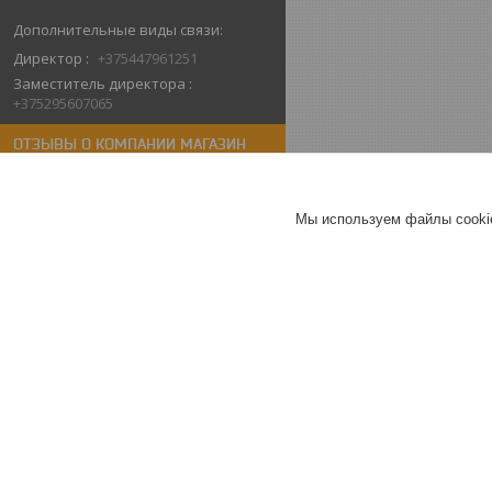
Директор
+375447961251
Заместитель директора
+375295607065
ОТЗЫВЫ О КОМПАНИИ МАГАЗИН
СИСТЕМ БЕЗОПАСНОСТИ "КТО-ТАМ"
10.02.2026
Мы используем файлы cookie
Алёна
Отлично
Спасибо компании за быструю
помощь в покупке. Неожиданно
сломался видеодомофон у
родителей.Быстро
проконсультировали , забрали
самовывозом. Спасибо.
Видеодомофон Arsenal Грация
Pro FHD (черный)