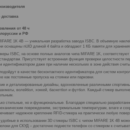
роизводителя
-
доставка
товления
от 48 ч
елоруссии и РФ
MIFARE 1K 4B — уникальная разработка завода ISBC. В объемную накле
Они оснащены nUID длиной 4 байта и обладают 1 КБ памяти для хранения
икеры ISBC, на основе полных аналогов чипа MIFARE 1K, соответствуют
стандартам. Присутствует встроенная функция проверки целостности пе
ым идентификатором даже при наличии нескольких в зоне действия счит
подойдут в качестве бесконтактного идентификатора для систем контро
же как постоянные пропуска на стоянки или парковки.
кие и детализированные дизайны, вдохновленные различными спортивн
шахматы, волейбол, хоккей, баскетбол и футбол. Каждый стикер выполн
ельным.
ько стильные, но и функциональные. Благодаря специально разработанн
 механическим повреждениям, экстремальным температурам, влаге и сох
печивает надежное крепление RFID-стикера на практически любую повер
и удобные в использовании 3D стикеры ISBC с чипом MIFARE 1K 4B можн
релоки для СКУД – достаточно поднести телефон со стикером к считыв