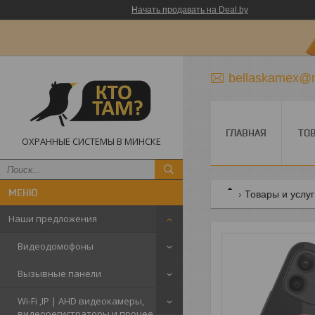
Начать продавать на Deal.by
bellaskamex@m
ГЛАВНАЯ
ТО
ОХРАННЫЕ СИСТЕМЫ В МИНСКЕ
Товары и услу
Наши предложения
Видеодомофоны
Вызывные панели
Wi-Fi ,IP | AHD видеокамеры,
видеорегистраторы и прочее