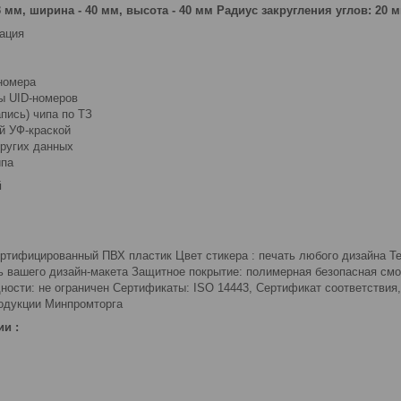
 мм, ширина - 40 мм, высота - 40 мм
Радиус закругления углов: 20 
ация
номера
ы UID-номеров
пись) чипа по ТЗ
й УФ-краской
ругих данных
ипа
й
сертифицированный ПВХ пластик Цвет стикера : печать любого дизайна Т
ь вашего дизайн-макета Защитное покрытие: полимерная безопасная смол
дности: не ограничен Сертификаты: ISO 14443, Cертификат соответствия
родукции Минпромторга
ии :