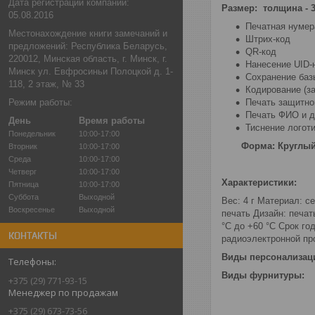
Дата регистрации компании:
Размер: толщина - 3
05.08.2016
Печатная нумер
Местонахождение книги замечаний и
Штрих-код
предложений: Республика Беларусь,
QR-код
220012, Минская область, г. Минск, г.
Нанесение UID-
Минск ул. Евфросиньи Полоцкой д. 1-
Сохранение баз
118, 2 этаж, № 33
Кодирование (за
Режим работы:
Печать защитно
Печать ФИО и д
День
Время работы
Тиснение логот
Понедельник
10:00-17:00
Форма: Круглы
Вторник
10:00-17:00
Среда
10:00-17:00
Четверг
10:00-17:00
Характеристики:
Пятница
10:00-17:00
Суббота
Выходной
Вес: 4 г Материал: 
Воскресенье
Выходной
печать Дизайн: печат
°C до +60 °C Срок го
КОНТАКТЫ
радиоэлектронной п
Виды персонализац
Виды фурнитуры:
+375 (29) 771-93-15
Менеджер по продажам
+375 (29) 673-73-56