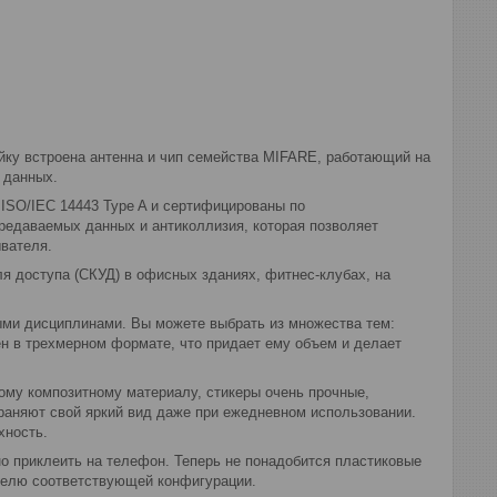
йку встроена антенна и чип семейства MIFARE, работающий на
 данных.
 ISO/IEC 14443 Type A и сертифицированы по
редаваемых данных и антиколлизия, которая позволяет
ывателя.
ля доступа (СКУД) в офисных зданиях, фитнес-клубах, на
ыми дисциплинами. Вы можете выбрать из множества тем:
ен в трехмерном формате, что придает ему объем и делает
ому композитному материалу, стикеры очень прочные,
раняют свой яркий вид даже при ежедневном использовании.
хность.
о приклеить на телефон. Теперь не понадобится пластиковые
ателю соответствующей конфигурации.