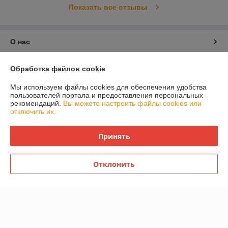
Показать все отзывы
О нас
Контакты
Обработка файлов cookie
Мы используем файлы cookies для обеспечения удобства
Доставка и оплата
пользователей портала и предоставления персональных
рекомендаций.
Вы можете настроить файлы cookies или
отключить их.
График работы
Принять
Полная версия сайта
Политика обработки cookies
Отклонить
Сайт создан на платформе Deal.by