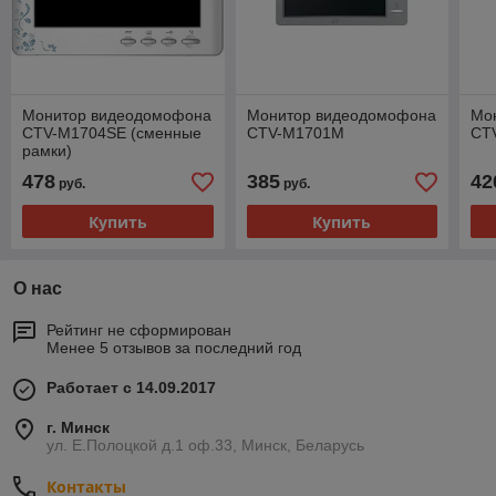
Монитор видеодомофона
Монитор видеодомофона
Мо
CTV-M1704SE (сменные
CTV-M1701M
CT
рамки)
478
385
42
руб.
руб.
Купить
Купить
О нас
Рейтинг не сформирован
Менее 5 отзывов за последний год
Работает с 14.09.2017
г. Минск
ул. Е.Полоцкой д.1 оф.33, Минск, Беларусь
Контакты