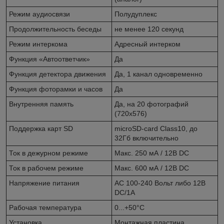
Режим аудиосвязи
Полудуплекс
Продолжительность беседы
не менее 120 секунд
Режим интеркома
Адресный интерком
Функция «Автоответчик»
Да
Функция детектора движения
Да, 1 канал одновременно
Функция фоторамки и часов
Да
Внутренняя память
Да, на 20 фотографий
(720x576)
Поддержка карт SD
microSD-card Class10, до
32Гб включительно
Ток в дежурном режиме
Макс. 250 мА / 12В DC
Ток в рабочем режиме
Макс. 600 мА / 12В DC
Напряжение питания
АС 100-240 Вольт либо 12В
DC/1A
Рабочая температура
0...+50°С
Установка
Монтажная пластина