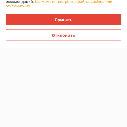
рекомендаций.
Вы можете настроить файлы cookies или
отключить их.
Покупатель
29.11.2022
Отлично
Принять
Доставка по городу Минска очень быстро в течение часа
Отклонить
Показать все отзывы
О нас
Контакты
Доставка и оплата
График работы
Полная версия сайта
Политика обработки cookies