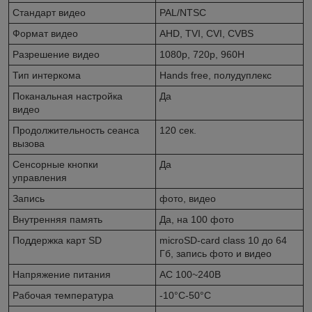
Стандарт видео
PAL/NTSC
Формат видео
AHD, TVI, CVI, CVBS
Разрешение видео
1080p, 720р, 960H
Тип интеркома
Hands free, полудуплекс
Поканальная настройка
Да
видео
Продолжительность сеанса
120 сек.
вызова
Сенсорные кнопки
Да
управления
Запись
фото, видео
Внутренняя память
Да, на 100 фото
Поддержка карт SD
microSD-card class 10 до 64
Гб, запись фото и видео
Напряжение питания
AC 100~240В
Рабочая температура
-10°C-50°C