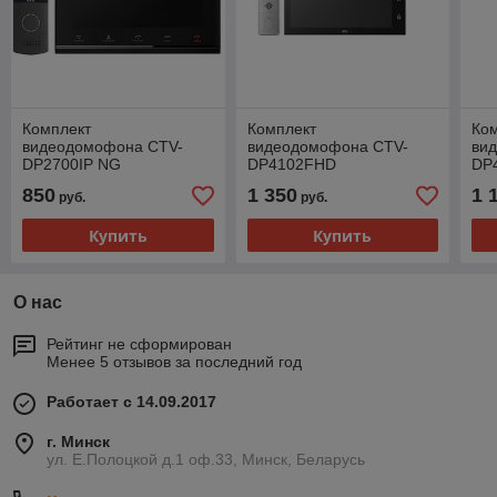
Комплект
Комплект
Ком
видеодомофона CTV-
видеодомофона CTV-
ви
DP2700IP NG
DP4102FHD
DP
850
1 350
1 
руб.
руб.
Купить
Купить
О нас
Рейтинг не сформирован
Менее 5 отзывов за последний год
Работает с 14.09.2017
г. Минск
ул. Е.Полоцкой д.1 оф.33, Минск, Беларусь