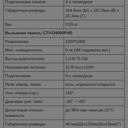
Подключение панели
4-х проводное
Габаритные размеры
264,8мм (Ш) x 157,8мм (В) x
25,3мм (Г)
Вес
0,59 кг
Вызывная панель CTV-D4000FHD
Разрешение
1920*1080
Мин. освещенность
0 лк (ИК подсветка вкл.)
Выход видеосигнала
1,0 В 75 Ом
Напряжение питания
12 В пост.±10%
Подключение
4-х проводное
Реле электр. замка
есть, нормально-открытое
Угол обзора (гор.)
100°
Диапазон раб. темп.
-30° ~ +50°
Допустимая относит.
до 98% при темп-ре 25°C
влажность
Габаритные размеры
48 мм(Ш)х133мм(В)х19мм(Г)