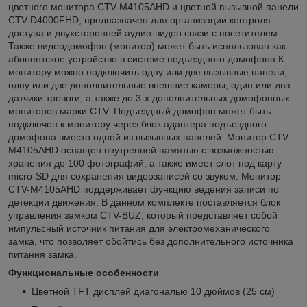
цветного монитора CTV-M4105AHD и цветной вызывной панели
CTV-D4000FHD, предназначен для организации контроля
доступа и двухсторонней аудио-видео связи с посетителем.
Также видеодомофон (монитор) может быть использован как
абонентское устройство в системе подъездного домофона.К
монитору можно подключить одну или две вызывные панели,
одну или две дополнительные внешние камеры, один или два
датчики тревоги, а также до 3-х дополнительных домофонных
мониторов марки CTV. Подъездный домофон может быть
подключен к монитору через блок адаптера подъездного
домофона вместо одной из вызывных панелей. Монитор CTV-
M4105AHD оснащен внутренней памятью с возможностью
хранения до 100 фотографий, а также имеет слот под карту
micro-SD для сохранения видеозаписей со звуком. Монитор
CTV-M4105AHD поддерживает функцию ведения записи по
детекции движения. В данном комплекте поставляется блок
управления замком CTV-BUZ, который представляет собой
импульсный источник питания для электромеханического
замка, что позволяет обойтись без дополнительного источника
питания замка.
Функциональные особенности
Цветной TFT дисплей диагональю 10 дюймов (25 см)