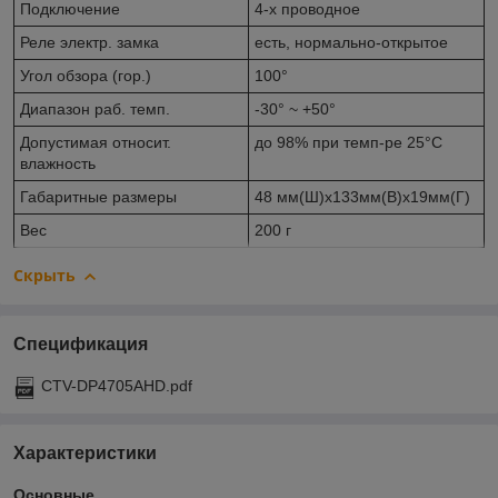
Подключение
4-х проводное
Реле электр. замка
есть, нормально-открытое
Угол обзора (гор.)
100°
Диапазон раб. темп.
-30° ~ +50°
Допустимая относит.
до 98% при темп-ре 25°C
влажность
Габаритные размеры
48 мм(Ш)х133мм(В)х19мм(Г)
Вес
200 г
Скрыть
Спецификация
CTV-DP4705AHD.pdf
Характеристики
Основные