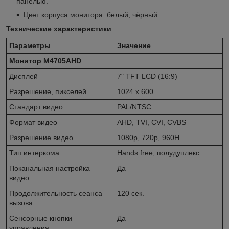
панелью.
Цвет корпуса монитора: белый, чёрный.
Технические характеристики
Параметры
Значение
Монитор M4705AHD
Дисплей
7" TFT LCD (16:9)
Разрешение, пикселей
1024 x 600
Стандарт видео
PAL/NTSC
Формат видео
AHD, TVI, CVI, CVBS
Разрешение видео
1080p, 720р, 960H
Тип интеркома
Hands free, полудуплекс
Поканальная настройка
Да
видео
Продолжительность сеанса
120 сек.
вызова
Сенсорные кнопки
Да
управления