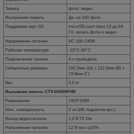
Запись
фото, видео
Внутренняя память
Да, на 100 фото
Поддержка карт SD
microSD-card class 10 до 64
Гб, запись фото и видео
Напряжение питания
AC 100~240В
Рабочая температура
-10°C-50°C
Подключение панели
4-х проводное
Габаритные размеры
192,5мм (Ш) x 112,8мм (В) x
19,8мм (Г)
Вес
0,5 кг
Вызывная панель CTV-D4000FHD
Разрешение
1920*1080
Мин. освещенность
0 лк (ИК подсветка вкл.)
Выход видеосигнала
1,0 В 75 Ом
Напряжение питания
12 В пост.±10%