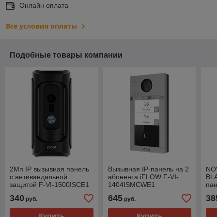
Онлайн оплата
Все условия оплаты
Подобные товары компании
2Мп IP вызывная панель
Вызывная IP-панель на 2
NO
с антивандальной
абонента iFLOW F-VI-
BL
защитой F-VI-1500ISCE1
1404ISMCWE1
пан
ко
340
645
38
руб.
руб.
Купить
Купить