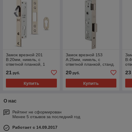
Замок врезной 201
Замок врезной 153
Зам
B:20мм, никель, с
A:25мм, никель, с
B:4
ответной планкой, 1
ответной планкой, станд.
отв
накладка, станд. упак
упак
нак
21
20
23
руб.
руб.
Купить
Купить
О нас
Рейтинг не сформирован
Менее 5 отзывов за последний год
Работает с 14.09.2017