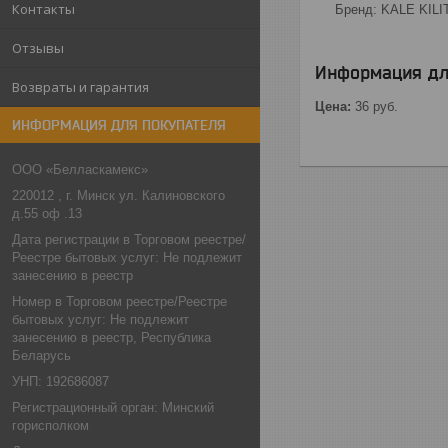
Контакты
Бренд: KALE KILI
Отзывы
Информация дл
Возвраты и гарантия
Цена:
36
руб.
ИНФОРМАЦИЯ ДЛЯ ПОКУПАТЕЛЯ
ООО «Белласкамекс»
220012 , г. Минск ул. Калиновского
д.55 оф .13
Дата регистрации в Торговом реестре/
Реестре бытовых услуг: Не подлежит
занесению в реестр
Номер в Торговом реестре/Реестре
бытовых услуг: Не подлежит
занесению в реестр, Республика
Беларусь
УНП: 192686087
Регистрационный орган: Минский
горисполком