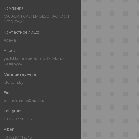
МАГАЗИН СИСТЕМ БЕЗОПАСНОСТИ
"КТО-ТАМ"
Алена
ул. Е.Полоцкой д.1 оф.33, Минск,
Беларусь
kto-tam.by
bellaskamex@mail.ru
+375297719315
+375297719315