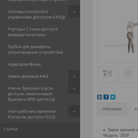
Системы контроля и
управление доступом (СКУД)
Роутеры | точки доступа
(маршрутизаторы)
Трубки для домофона
(переговорные устройства)
Аудиодомофоны
Замки дверные KALE
Ключи, брелоки, карты
доступа, силиконовые
браслеты RFID для СКУД
Описание
Х
Учет рабочего времени
Контроль доступа СКУД
Статьи
Замок врезной к
Модель: 201F