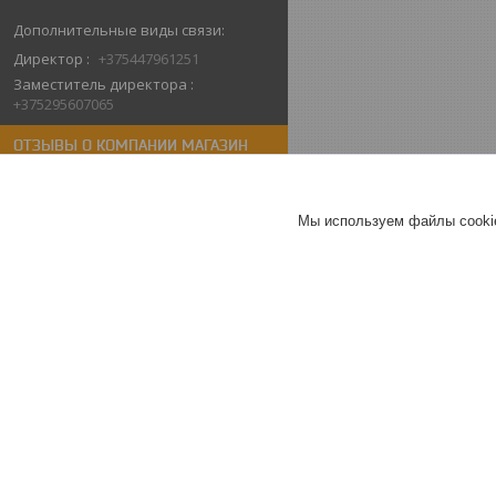
Директор
+375447961251
Заместитель директора
+375295607065
ОТЗЫВЫ О КОМПАНИИ МАГАЗИН
СИСТЕМ БЕЗОПАСНОСТИ "КТО-ТАМ"
10.02.2026
Мы используем файлы cookie
Алёна
Отлично
Спасибо компании за быструю
помощь в покупке. Неожиданно
сломался видеодомофон у
родителей.Быстро
проконсультировали , забрали
самовывозом. Спасибо.
Видеодомофон Arsenal Грация
Pro FHD (черный)