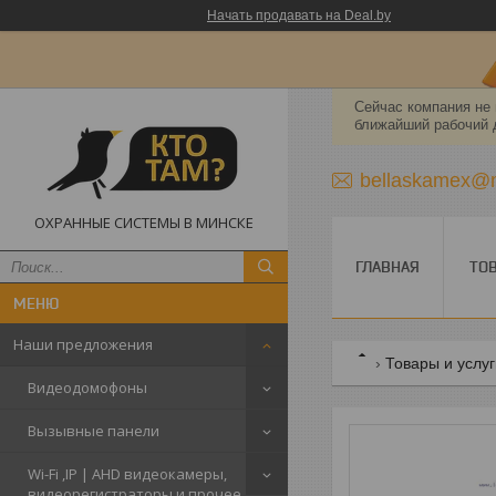
Начать продавать на Deal.by
Сейчас компания не 
ближайший рабочий 
bellaskamex@m
ОХРАННЫЕ СИСТЕМЫ В МИНСКЕ
ГЛАВНАЯ
ТО
Наши предложения
Товары и услу
Видеодомофоны
Вызывные панели
Wi-Fi ,IP | AHD видеокамеры,
видеорегистраторы и прочее