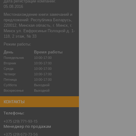
Дата регистрации компании:
05.08.2016
Местонахождение книги замечаний и
предложений: Республика Беларусь,
220012, Минская область, г. Минск, г.
Минск ул. Евфросиньи Полоцкой д. 1-
118, 2 этаж, № 33
Режим работы:
День
Время работы
Понедельник
10:00-17:00
Вторник
10:00-17:00
Среда
10:00-17:00
Четверг
10:00-17:00
Пятница
10:00-17:00
Суббота
Выходной
Воскресенье
Выходной
КОНТАКТЫ
+375 (29) 771-93-15
Менеджер по продажам
+375 (29) 673-73-56