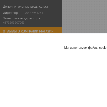
Директор
+375447961251
Заместитель директора
+375295607065
ОТЗЫВЫ О КОМПАНИИ МАГАЗИН
СИСТЕМ БЕЗОПАСНОСТИ "КТО-ТАМ"
10.02.2026
Мы используем файлы cookie
Алёна
Отлично
Спасибо компании за быструю
помощь в покупке. Неожиданно
сломался видеодомофон у
родителей.Быстро
проконсультировали , забрали
самовывозом. Спасибо.
Видеодомофон Arsenal Грация
Pro FHD (черный)