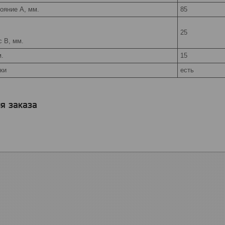
ояние A, мм.
85
25
с B, мм.
м.
15
ки
есть
я заказа