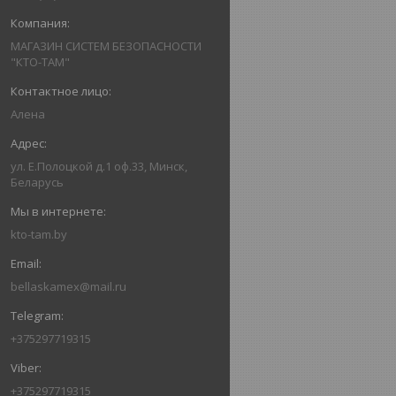
МАГАЗИН СИСТЕМ БЕЗОПАСНОСТИ
"КТО-ТАМ"
Алена
ул. Е.Полоцкой д.1 оф.33, Минск,
Беларусь
kto-tam.by
bellaskamex@mail.ru
+375297719315
+375297719315