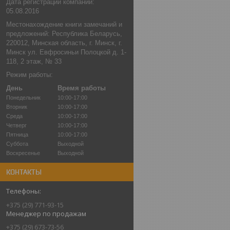
Дата регистрации компании:
05.08.2016
Местонахождение книги замечаний и
предложений: Республика Беларусь,
220012, Минская область, г. Минск, г.
Минск ул. Евфросиньи Полоцкой д. 1-
118, 2 этаж, № 33
Режим работы:
День
Время работы
Понедельник
10:00-17:00
Вторник
10:00-17:00
Среда
10:00-17:00
Четверг
10:00-17:00
Пятница
10:00-17:00
Суббота
Выходной
Воскресенье
Выходной
КОНТАКТЫ
+375 (29) 771-93-15
Менеджер по продажам
+375 (29) 673-73-56