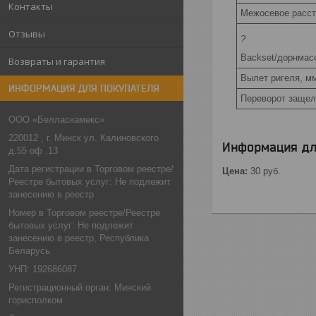
Контакты
Межосевое расст
Отзывы
?
Backset/дорнмас
Возвраты и гарантия
Вылет ригеля, м
ИНФОРМАЦИЯ ДЛЯ ПОКУПАТЕЛЯ
Переворот защел
ООО «Белласкамекс»
220012 , г. Минск ул. Калиновского
Информация дл
д.55 оф .13
Дата регистрации в Торговом реестре/
Цена:
30
руб.
Реестре бытовых услуг: Не подлежит
занесению в реестр
Номер в Торговом реестре/Реестре
бытовых услуг: Не подлежит
занесению в реестр, Республика
Беларусь
УНП: 192686087
Регистрационный орган: Минский
горисполком