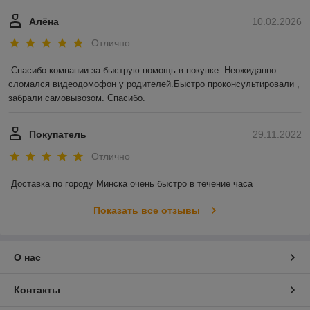
материалов, имеющих сертификаты безопасности.
Алёна
10.02.2026
Предложите клиентам это необычайно удобное и
современное решение, и они точно вернутся к Вам еще не
Отлично
раз.
Спасибо компании за быструю помощь в покупке. Неожиданно 
сломался видеодомофон у родителей.Быстро проконсультировали , 
забрали самовывозом. Спасибо.
Покупатель
29.11.2022
Отлично
Доставка по городу Минска очень быстро в течение часа
Показать все отзывы
О нас
Контакты